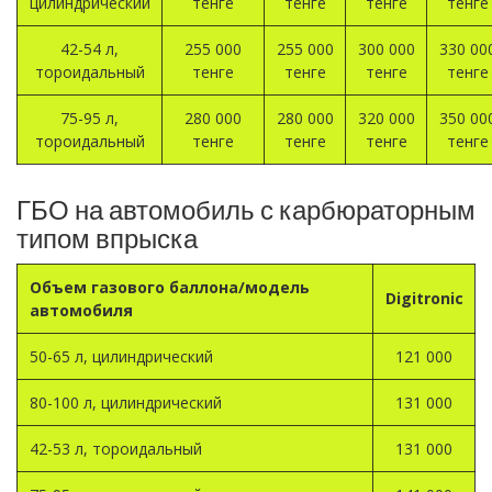
цилиндрический
тенге
тенге
тенге
тенге
42-54 л,
255 000
255 000
300 000
330 00
тороидальный
тенге
тенге
тенге
тенге
75-95 л,
280 000
280 000
320 000
350 00
тороидальный
тенге
тенге
тенге
тенге
ГБО на автомобиль с карбюраторным
типом впрыска
Объем газового баллона/модель
Digitronic
автомобиля
50-65 л, цилиндрический
121 000
80-100 л, цилиндрический
131 000
42-53 л, тороидальный
131 000