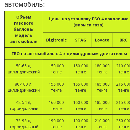
автомобиль:
Объем
Цены на установку ГБО 4 поколение
газового
(впрыск газа)
баллона/
модель
Digitronic
STAG
Lovato
BRC
автомобиля
ГБО на автомобиль с 4-х цилиндровым двигателем
50-65 л,
150 000
150 000
180 000
210 00
цилиндрический
тенге
тенге
тенге
тенге
80-100 л,
155 000
155 000
185 000
215 00
цилиндрический
тенге
тенге
тенге
тенге
42-54 л,
160 000
160 000
185 000
215 00
тороидальный
тенге
тенге
тенге
тенге
75-95 л,
190 000
190 000
210 000
230 00
тороидальный
тенге
тенге
тенге
тенге