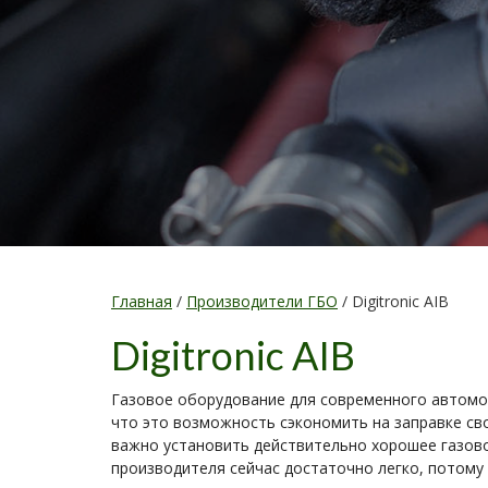
Главная
/
Производители ГБО
/
Digitronic AIB
Digitronic AIB
Газовое оборудование для современного автомо
что это возможность сэкономить на заправке св
важно установить действительно хорошее газово
производителя сейчас достаточно легко, потому