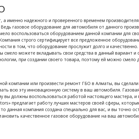
О
, а именно надежного и проверенного временем производителя Г
. Ведь газовое оборудование для автомобиля от данного произ
мело воспользоваться оборудованием данной компании для сво
 Компания строго сертифицирует все предложенное оборудован
ости в том, что оборудование прослужит долго и качественно. 
вы смело можете вкладывать свои средства в данный вариант и
ологии, при создании своего товара, поэтому ей можно смело 
ной компании или произвести ремонт ГБО в Алматы, вы сделали
ивать всю эту инновационную систему в ваш автомобиля. Газова
му вы должны воспользоваться работой настоящего мастера, и п
otors» предлагает работу лучших мастеров своей сферы, которы
то данная компания создана специально для вас, и вы точно о
тановить качественное газовое оборудование на ваш автомобил