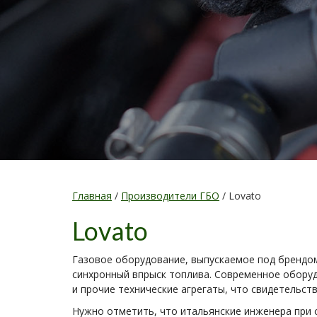
Главная
/
Производители ГБО
/
Lovato
Lovato
Газовое оборудование, выпускаемое под брендом
синхронный впрыск топлива. Современное оборуд
и прочие технические агрегаты, что свидетельст
Нужно отметить, что итальянские инженера при с